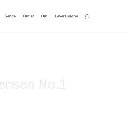
Senge
Outlet
Om
Leverandører
gensen No.1