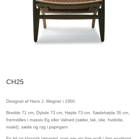
CH25
Designet af Hans J. Wegner i 1950.
Bredde 71 cm, Dybde 73 cm, Højde 73 cm, Sædehøjde 35 cm,
fremstilles i massiv Eg eller Valnød (sæbe, lak, olie, hvidolie,
malet), sæde og ryg i papirgarn.
En let og klassisk lænestol, som gør sig lige godt i den moderne