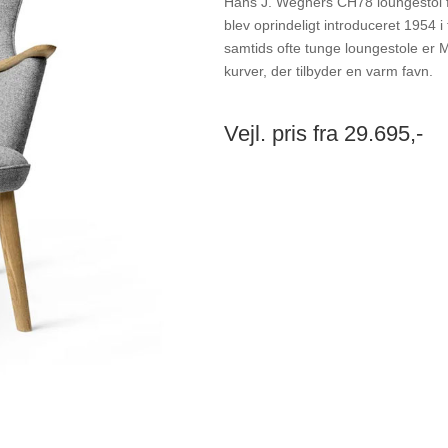
Hans J. Wegners CH78 loungestol 
blev oprindeligt introduceret 1954 
samtids ofte tunge loungestole er 
kurver, der tilbyder en varm favn.
Vejl. pris fra 29.695,-