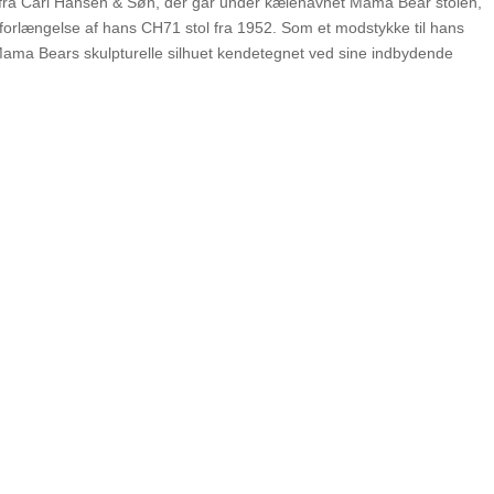
fra Carl Hansen & Søn, der går under kælenavnet Mama Bear stolen,
i forlængelse af hans CH71 stol fra 1952. Som et modstykke til hans
Mama Bears skulpturelle silhuet kendetegnet ved sine indbydende