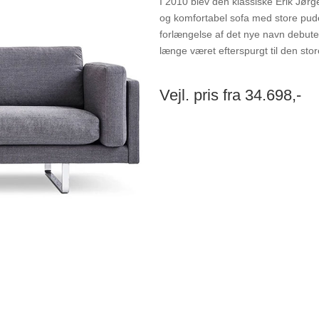
I 2010 blev den klassiske Erik Jør
og komfortabel sofa med store pude
forlængelse af det nye navn debut
længe været efterspurgt til den stor
Vejl. pris fra 34.698,-