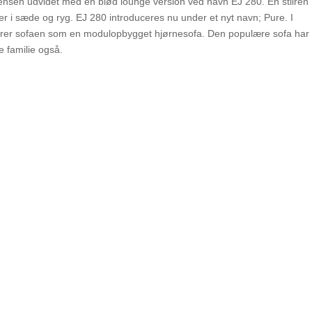
gensen udvidet med en blød lounge version ved navn EJ 280. En stilren
r i sæde og ryg. EJ 280 introduceres nu under et nyt navn; Pure. I
erer sofaen som en modulopbygget hjørnesofa. Den populære sofa har
e familie også.