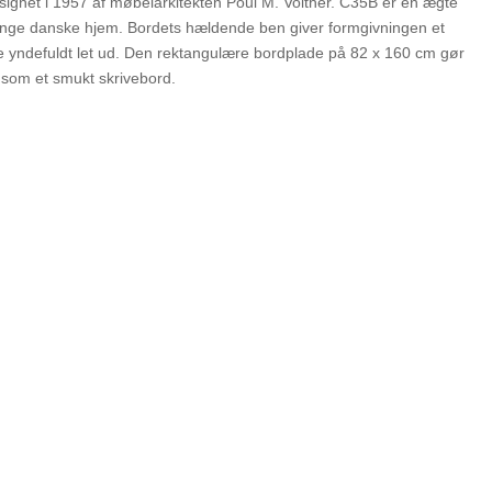
esignet i 1957 af møbelarkitekten Poul M. Volther. C35B er en ægte
 mange danske hjem. Bordets hældende ben giver formgivningen et
t se yndefuldt let ud. Den rektangulære bordplade på 82 x 160 cm gør
 som et smukt skrivebord.