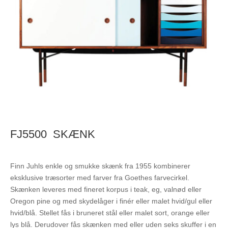
FJ5500 SKÆNK
Finn Juhls enkle og smukke skænk fra 1955 kombinerer
eksklusive træsorter med farver fra Goethes farvecirkel.
Skænken leveres med fineret korpus i teak, eg, valnød eller
Oregon pine og med skydelåger i finér eller malet hvid/gul eller
hvid/blå. Stellet fås i bruneret stål eller malet sort, orange eller
lys blå. Derudover fås skænken med eller uden seks skuffer i en