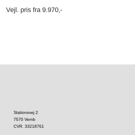
Vejl. pris fra 9.970,-
Stationsvej 2
7570 Vemb
CVR. 33218761