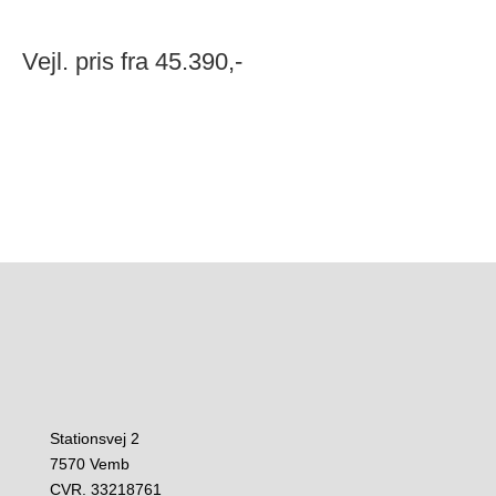
Vejl. pris fra 45.390,-
Stationsvej 2
7570 Vemb
CVR. 33218761