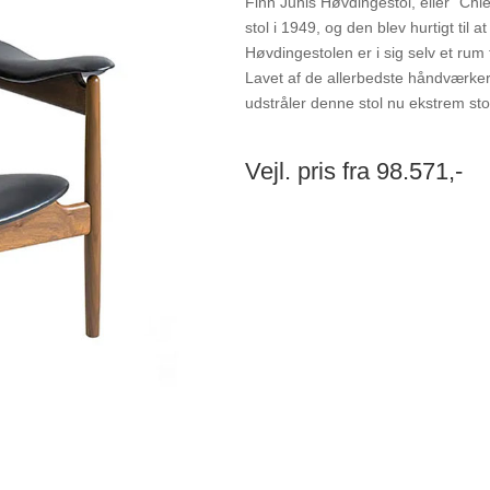
Finn Juhls Høvdingestol, eller “Ch
stol i 1949, og den blev hurtigt til
Høvdingestolen er i sig selv et rum
Lavet af de allerbedste håndværkere 
udstråler denne stol nu ekstrem st
Vejl. pris fra 98.571,-