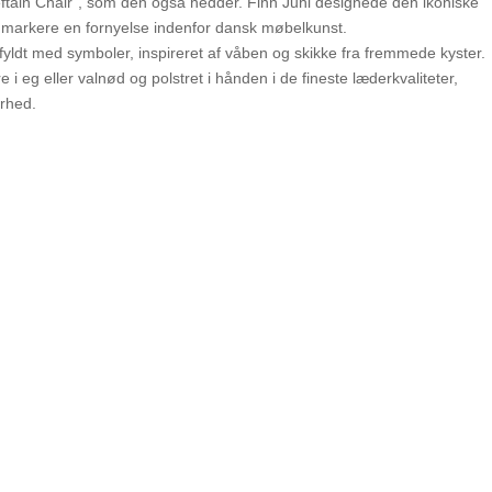
ieftain Chair”, som den også hedder. Finn Juhl designede den ikoniske
 at markere en fornyelse indenfor dansk møbelkunst.
 fyldt med symboler, inspireret af våben og skikke fra fremmede kyster.
i eg eller valnød og polstret i hånden i de fineste læderkvaliteter,
orhed.