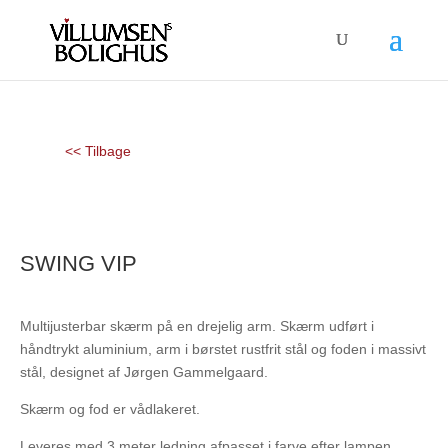
<< Tilbage
SWING VIP
Multijusterbar skærm på en drejelig arm. Skærm udført i
håndtrykt aluminium, arm i børstet rustfrit stål og foden i massivt
stål, designet af Jørgen Gammelgaard.
Skærm og fod er vådlakeret.
Leveres med 3 meter ledning afpasset i farve efter lampen.